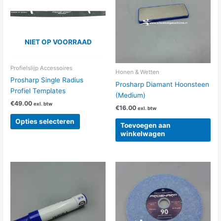
meerdere
variaties.
Deze
optie
NIET OP VOORRAAD
kan
gekozen
Profielslijp Accessoires
worden
Honen & Wetten
Prosharp Single Radius
op
Prosharp Diamant Hoonsteen
Profiel Templates
de
(Medium)
productpagina
€
49.00
exl. btw
€
16.00
exl. btw
Opties selecteren
Toevoegen aan
winkelwagen