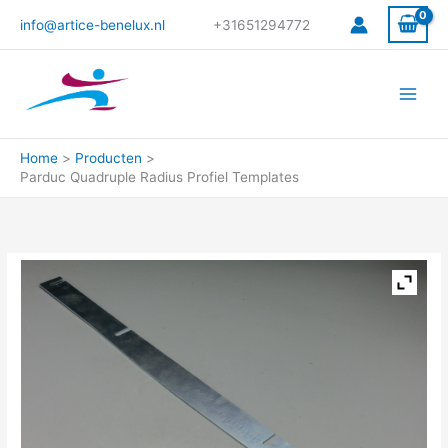
Ga
info@artice-benelux.nl
+31651294772
naar
de
inhoud
Home
Producten
Parduc Quadruple Radius Profiel Templates
Parduc
Quadruple
Radius
Profiel
Templates
aantal