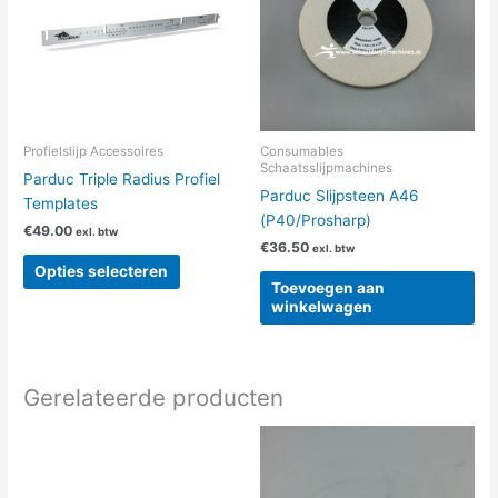
meerdere
variaties.
Deze
optie
kan
gekozen
worden
Profielslijp Accessoires
Consumables
Schaatsslijpmachines
op
Parduc Triple Radius Profiel
Parduc Slijpsteen A46
de
Templates
(P40/Prosharp)
productpagina
€
49.00
exl. btw
€
36.50
exl. btw
Opties selecteren
Toevoegen aan
winkelwagen
Gerelateerde producten
Dit
product
heeft