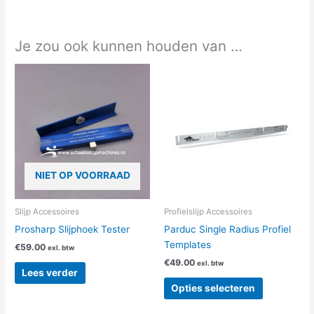
Je zou ook kunnen houden van …
Dit
product
heeft
meerdere
variaties.
Deze
optie
NIET OP VOORRAAD
kan
gekozen
worden
Slijp Accessoires
Profielslijp Accessoires
op
Prosharp Slijphoek Tester
Parduc Single Radius Profiel
de
Templates
€
59.00
exl. btw
productpag
€
49.00
exl. btw
Lees verder
Opties selecteren