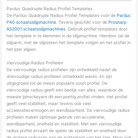
Parduc Quadruple Radius Profiel Templates
De Parduc Quadruple Radius Profiel Templates voor de
Parduc
P40 schaatsslijpmachine
. Tevens geschikt voor de
Prosharp
AS2001 schaatsslijpmachines
. Gebruik profiel templates door
het template in te klemmen in de slijpmachine. Hierdoor zal de
slijparm, met de slijpsteen het template volgen en het profiel in
het ijzer slijpen.
Viervoudige Radius Profielen
De viervoudige radius profielen zijn ontwikkeld nadat de
drievoudige radius profielen ontwikkeld waren. En zijn
uitgegroeid tot de meest populaire soort profiel. De
viervoudige radius geeft een beetje van alles, waardoor de
meeste ijshockeyers dit een prettig profiel vinden. Het profiel
geeft veel stabiliteit, maar tevens ook veel
acceleratievermogen en wendbaarheid. De viervoudige radius
profielen maken optimaal gebruik van acceleratie,
wendbaarheid, snelheid en stabiliteit. Met een viervoudige
radius profiel ervaart de speler de stabiliteit en snelheid door
de grotere radiussen aan de achterkant van het ijzer. Maar ook