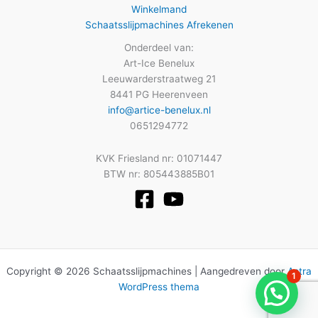
Winkelmand
Schaatsslijpmachines Afrekenen
Onderdeel van:
Art-Ice Benelux
Leeuwarderstraatweg 21
8441 PG Heerenveen
info@artice-benelux.nl
0651294772
KVK Friesland nr: 01071447
BTW nr: 805443885B01
Copyright © 2026 Schaatsslijpmachines | Aangedreven door
Astra
1
WordPress thema