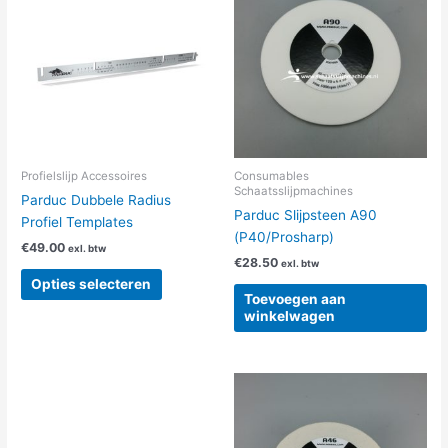
heeft
meerdere
variaties.
Deze
optie
kan
gekozen
worden
Profielslijp Accessoires
Consumables
Schaatsslijpmachines
op
Parduc Dubbele Radius
Parduc Slijpsteen A90
de
Profiel Templates
(P40/Prosharp)
productpagina
€
49.00
exl. btw
€
28.50
exl. btw
Opties selecteren
Toevoegen aan
winkelwagen
Dit
product
heeft