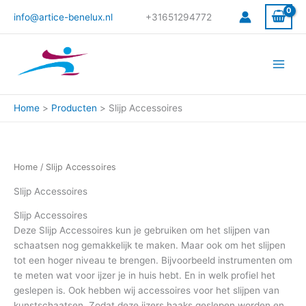
Gesorteerd
Ga
op
info@artice-benelux.nl
+31651294772
prijs:
naar
hoog
de
naar
laag
inhoud
Home
Producten
Slijp Accessoires
Home
/ Slijp Accessoires
Slijp Accessoires
Slijp Accessoires
Deze Slijp Accessoires kun je gebruiken om het slijpen van
schaatsen nog gemakkelijk te maken. Maar ook om het slijpen
tot een hoger niveau te brengen. Bijvoorbeeld instrumenten om
te meten wat voor ijzer je in huis hebt. En in welk profiel het
geslepen is. Ook hebben wij accessoires voor het slijpen van
kunstschaatsen. Zodat deze ijzers haaks geslepen worden en