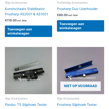
Slijp Accessoires
Profielslijp Accessoires
Kunstschaats Stabilisator
Prosharp Duo IJzerhouder
Prosharp AS2001 & AS1001
€
89.00
exl. btw
€
119.00
exl. btw
Toevoegen aan
winkelwagen
Toevoegen aan
winkelwagen
NIET OP VOORRAAD
Slijp Accessoires
Slijp Accessoires
Parduc T5 Slijphoek Tester
Prosharp Slijphoek Tester