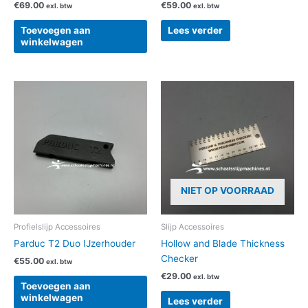
€
69.00
€
59.00
exl. btw
exl. btw
Toevoegen aan
Lees verder
winkelwagen
NIET OP VOORRAAD
Profielslijp Accessoires
Slijp Accessoires
Parduc T2 Duo IJzerhouder
Hollow and Blade Thickness
Checker
€
55.00
exl. btw
€
29.00
exl. btw
Toevoegen aan
winkelwagen
Lees verder