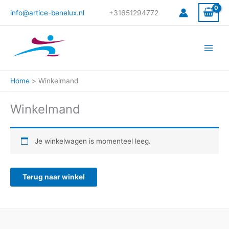
Ga
info@artice-benelux.nl
+31651294772
naar
de
inhoud
Home
Winkelmand
Winkelmand
Je winkelwagen is momenteel leeg.
Terug naar winkel