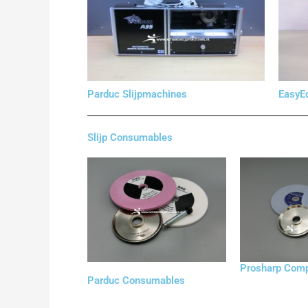
Parduc Slijpmachines
EasyE
Slijp Consumables
Prosharp Comp
Parduc Consumables