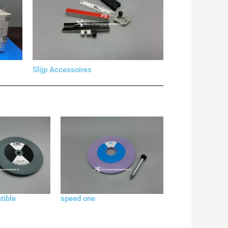
Slijp Accessoires
tible
speed one