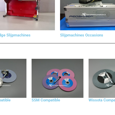
dge Slijpmachines
Slijpmachines Occasions
atible
SSM Compatible
Wissota Compa