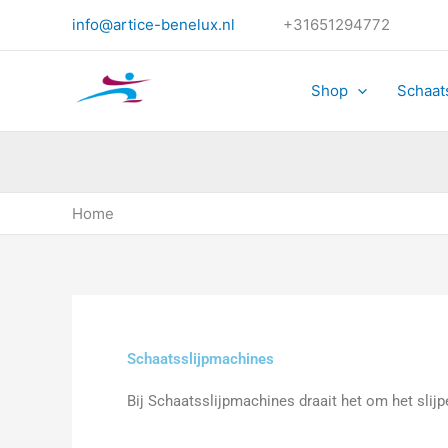
Ga
info@artice-benelux.nl
+31651294772
naar
de
inhoud
Shop
Schaat
Home
Schaatsslijpmachines
Bij Schaatsslijpmachines draait het om het slijp