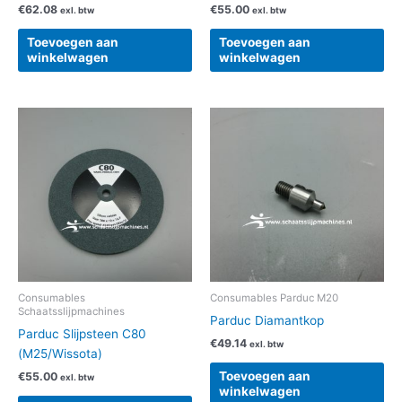
€
62.08
€
55.00
exl. btw
exl. btw
Toevoegen aan
Toevoegen aan
winkelwagen
winkelwagen
Consumables
Consumables Parduc M20
Schaatsslijpmachines
Parduc Diamantkop
Parduc Slijpsteen C80
€
49.14
exl. btw
(M25/Wissota)
Toevoegen aan
€
55.00
exl. btw
winkelwagen