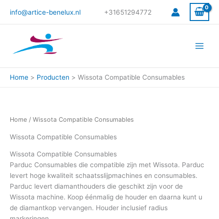
Gesorteerd
Ga
op
info@artice-benelux.nl
+31651294772
prijs:
naar
hoog
de
naar
laag
inhoud
Home
Producten
Wissota Compatible Consumables
Home
/ Wissota Compatible Consumables
Wissota Compatible Consumables
Wissota Compatible Consumables
Parduc Consumables die compatible zijn met Wissota. Parduc
levert hoge kwaliteit schaatsslijpmachines en consumables.
Parduc levert diamanthouders die geschikt zijn voor de
Wissota machine. Koop éénmalig de houder en daarna kunt u
de diamantkop vervangen. Houder inclusief radius
markeringen.