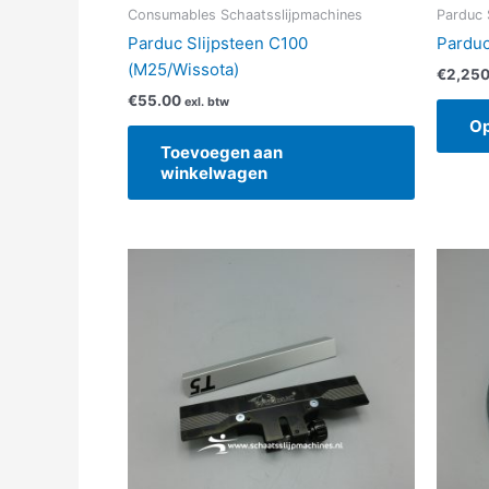
Consumables Schaatsslijpmachines
Parduc 
Parduc Slijpsteen C100
Parduc
(M25/Wissota)
€
2,250
€
55.00
exl. btw
Op
Toevoegen aan
winkelwagen