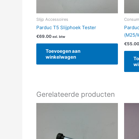
Slijp Accessoires
Consuma
Parduc T5 Slijphoek Tester
Parduc
(M25/W
€
69.00
exl. btw
€
55.0
Toevoegen aan
winkelwagen
To
wi
Gerelateerde producten