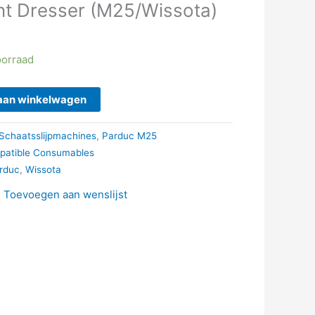
t Dresser (M25/Wissota)
oorraad
aan winkelwagen
Schaatsslijpmachines
,
Parduc M25
patible Consumables
rduc
,
Wissota
Toevoegen aan wenslijst