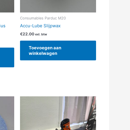
Consumables Parduc M20
ius
Accu-Lube Slijpwax
€
22.00
exl. btw
Toevoegen aan
winkelwagen