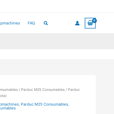
Zoeken
ijpmachines
FAQ
onsumables
/
Parduc M25 Consumables
/ Parduc
ota)
jpmachines
,
Parduc M25 Consumables
,
sumables