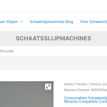
sen Slijpen
Schaatslijpmachines Blog
Over Schaatssl
SCHAATSSLIJPMACHINES
Wissota)
Parduc
Home
/
Parduc
/
Parduc C
Diamant
Diamant Dresser (M25/Wiss
Dresser
Consumables Schaatssli
(M25/Wissota)
Wissota Compatible Con
aantal