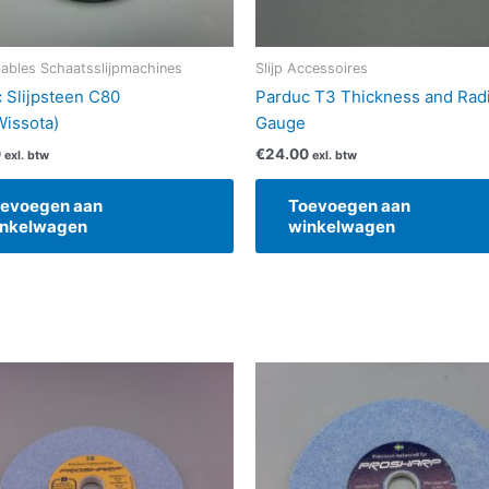
bles Schaatsslijpmachines
Slijp Accessoires
 Slijpsteen C80
Parduc T3 Thickness and Rad
issota)
Gauge
0
€
24.00
exl. btw
exl. btw
evoegen aan
Toevoegen aan
nkelwagen
winkelwagen