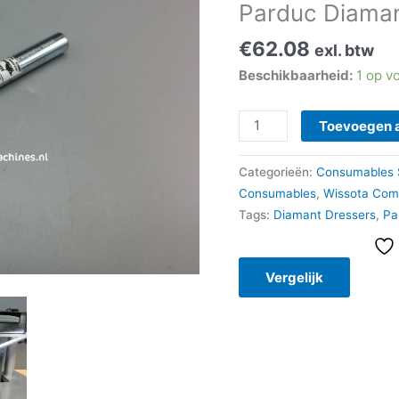
Parduc Diaman
€
62.08
exl. btw
Beschikbaarheid:
1 op v
Toevoegen 
Categorieën:
Consumables 
Consumables
,
Wissota Com
Tags:
Diamant Dressers
,
Pa
Vergelijk