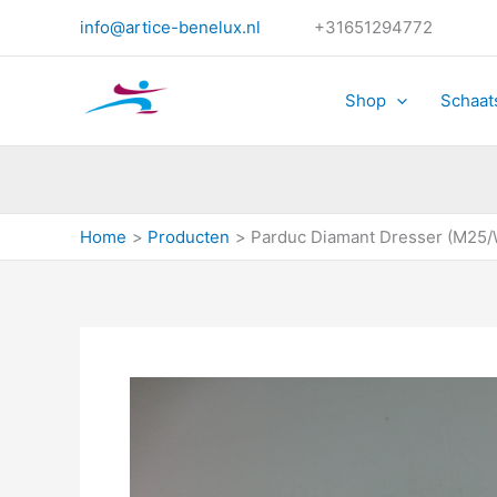
Ga
info@artice-benelux.nl
+31651294772
naar
de
inhoud
Shop
Schaat
Home
Producten
Parduc Diamant Dresser (M25/