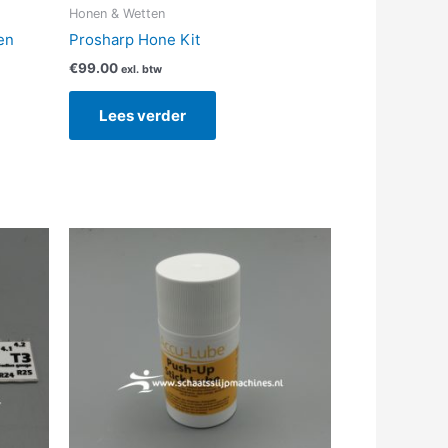
Honen & Wetten
en
Prosharp Hone Kit
€
99.00
exl. btw
Lees verder