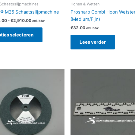
de
Schaatsslijpmachines
Honen & Wetten
productpagina
® M25 Schaatsslijpmachine
Prosharp Combi Hoon Wetste
(Medium/Fijn)
.00
-
€
2,910.00
exl. btw
€
32.00
exl. btw
ties selecteren
Lees verder