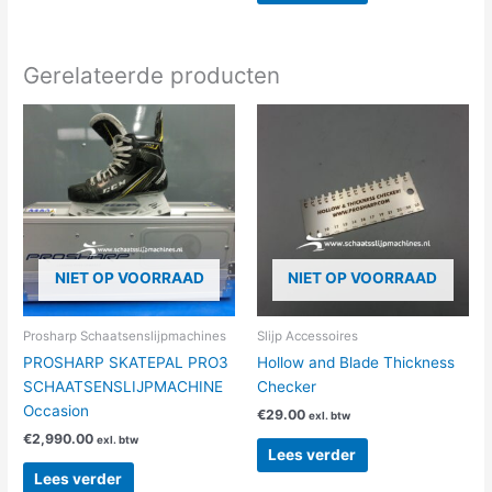
Gerelateerde producten
NIET OP VOORRAAD
NIET OP VOORRAAD
Prosharp Schaatsenslijpmachines
Slijp Accessoires
PROSHARP SKATEPAL PRO3
Hollow and Blade Thickness
SCHAATSENSLIJPMACHINE
Checker
Occasion
€
29.00
exl. btw
€
2,990.00
exl. btw
Lees verder
Lees verder