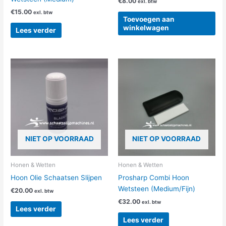
€
8.00
exl. btw
€
15.00
exl. btw
Toevoegen aan
winkelwagen
Lees verder
NIET OP VOORRAAD
NIET OP VOORRAAD
Honen & Wetten
Honen & Wetten
Hoon Olie Schaatsen Slijpen
Prosharp Combi Hoon
Wetsteen (Medium/Fijn)
€
20.00
exl. btw
€
32.00
exl. btw
Lees verder
Lees verder