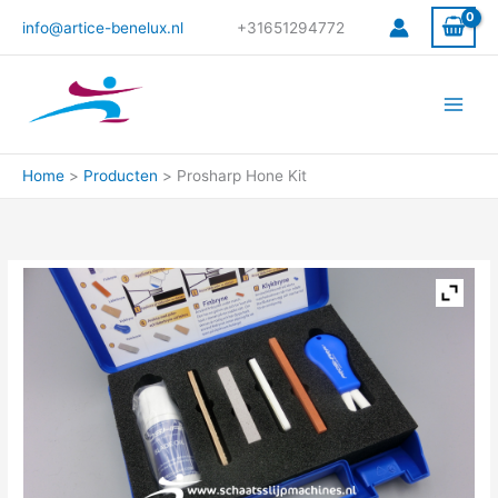
Ga
info@artice-benelux.nl
+31651294772
naar
de
inhoud
Home
Producten
Prosharp Hone Kit