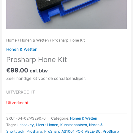
Home
/
Honen & Wetten
/ Prosharp Hone Kit
Honen & Wetten
Prosharp Hone Kit
€
99.00
exl. btw
Zeer handige kit voor de schaatsenslijper.
UITVERKOCHT
Uitverkocht
SKU:
F04-02/PS29070
Categorie:
Honen & Wetten
Tags:
IJshockey
,
IJzers Honen
,
Kunstschaatsen
,
Noren &
Shorttrack
,
Prosharp
,
ProSharp AS1001 PORTABLE-SC
,
ProSharp