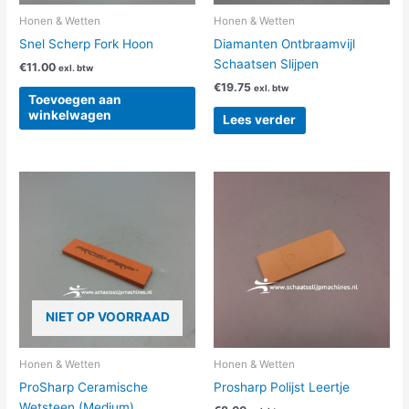
Honen & Wetten
Honen & Wetten
Snel Scherp Fork Hoon
Diamanten Ontbraamvijl
Schaatsen Slijpen
€
11.00
exl. btw
€
19.75
exl. btw
Toevoegen aan
winkelwagen
Lees verder
NIET OP VOORRAAD
Honen & Wetten
Honen & Wetten
ProSharp Ceramische
Prosharp Polijst Leertje
Wetsteen (Medium)