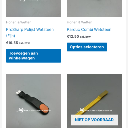
optie
kan
gekozen
worden
Honen & Wetten
Honen & Wetten
op
ProSharp Polijst Wetsteen
Parduc Combi Wetsteen
de
(Fijn)
€
12.50
exl. btw
productpag
€
19.55
exl. btw
Opties selecteren
Toevoegen aan
winkelwagen
NIET OP VOORRAAD