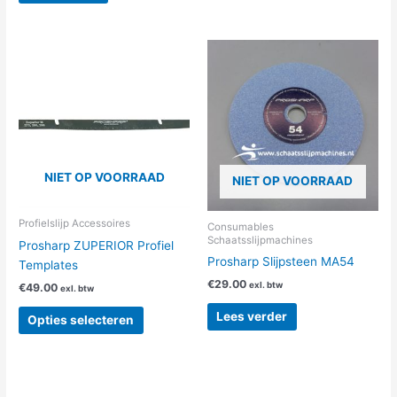
Dit
product
heeft
meerdere
variaties.
Deze
optie
NIET OP VOORRAAD
NIET OP VOORRAAD
kan
gekozen
worden
Profielslijp Accessoires
Consumables
Schaatsslijpmachines
op
Prosharp ZUPERIOR Profiel
Prosharp Slijpsteen MA54
de
Templates
productpagina
€
29.00
exl. btw
€
49.00
exl. btw
Lees verder
Opties selecteren