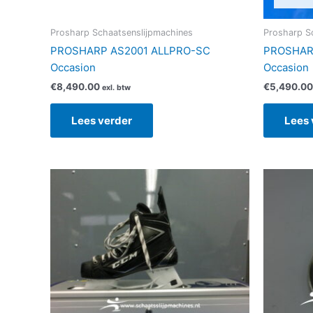
Prosharp Schaatsenslijpmachines
Prosharp S
PROSHARP AS2001 ALLPRO-SC
PROSHAR
Occasion
Occasion
€
8,490.00
€
5,490.00
exl. btw
Lees verder
Lees 