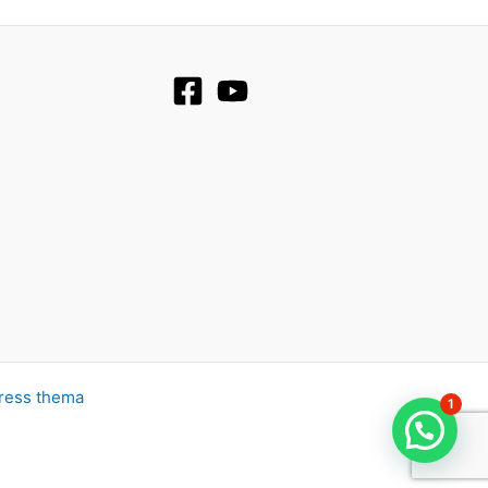
ress thema
1