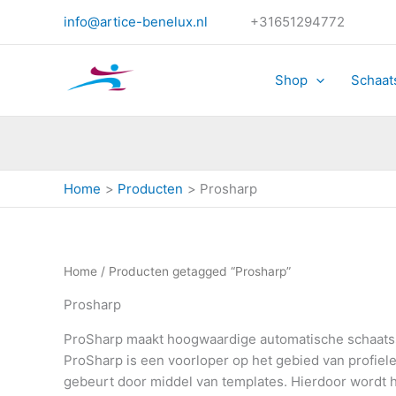
Ge
Ga
op
info@artice-benelux.nl
+31651294772
naar
pri
ho
de
na
la
inhoud
Shop
Schaat
Home
Producten
Prosharp
Home
/ Producten getagged “Prosharp”
Prosharp
ProSharp maakt hoogwaardige automatische schaats
ProSharp is een voorloper op het gebied van profiele
gebeurt door middel van templates. Hierdoor wordt het 