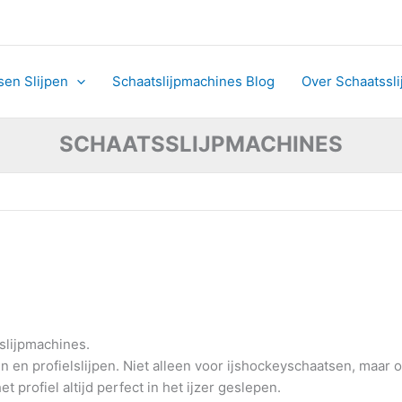
sorteerd
js:
og
ar
ag
sen Slijpen
Schaatslijpmachines Blog
Over Schaatssl
SCHAATSSLIJPMACHINES
slijpmachines.
n en profielslijpen. Niet alleen voor ijshockeyschaatsen, maar 
profiel altijd perfect in het ijzer geslepen.