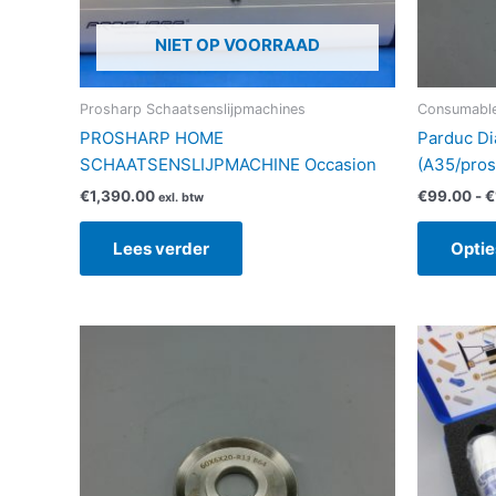
NIET OP VOORRAAD
Prosharp Schaatsenslijpmachines
Consumable
PROSHARP HOME
Parduc Di
SCHAATSENSLIJPMACHINE Occasion
(A35/pros
€
1,390.00
€
99.00
-
€
exl. btw
Lees verder
Optie
Prijsklasse:
Dit
€79.00
product
tot
heeft
€99.00
meerdere
variaties.
Deze