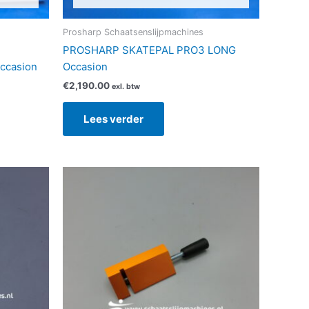
Prosharp Schaatsenslijpmachines
PROSHARP SKATEPAL PRO3 LONG
ccasion
Occasion
€
2,190.00
exl. btw
Lees verder
duct
ft
erdere
aties.
ze
ie
kozen