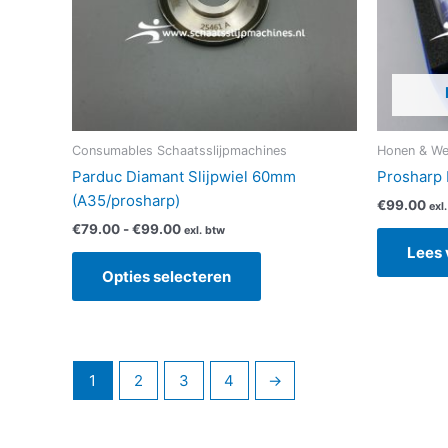
optie
kan
gekozen
worden
op
de
productpagina
Consumables Schaatsslijpmachines
Honen & We
Parduc Diamant Slijpwiel 60mm
Prosharp 
(A35/prosharp)
€
99.00
exl
€
79.00
-
€
99.00
exl. btw
Lees 
Opties selecteren
1
2
3
4
→