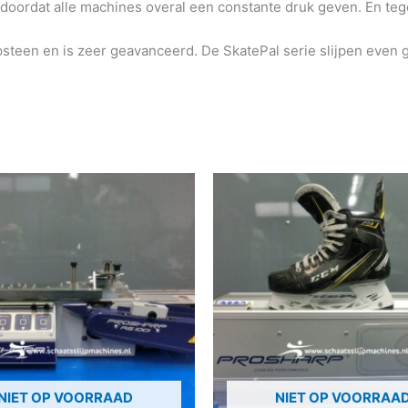
 doordat alle machines overal een constante druk geven. En t
jpsteen en is zeer geavanceerd. De SkatePal serie slijpen eve
NIET OP VOORRAAD
NIET OP VOORRAA