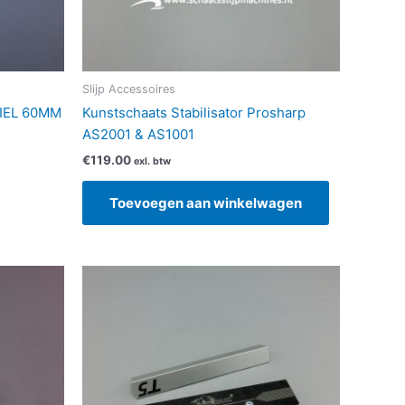
rden
ductpagina
s
Slijp Accessoires
IEL 60MM
Kunstschaats Stabilisator Prosharp
AS2001 & AS1001
€
119.00
exl. btw
Toevoegen aan winkelwagen