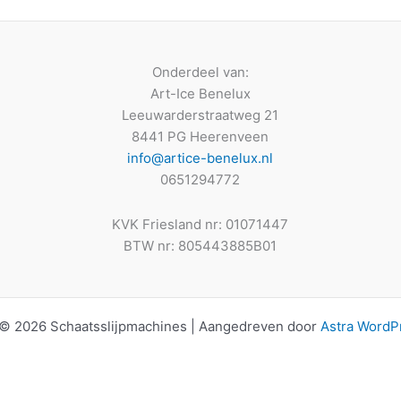
Onderdeel van:
Art-Ice Benelux
Leeuwarderstraatweg 21
8441 PG Heerenveen
info@artice-benelux.nl
0651294772
KVK Friesland nr: 01071447
BTW nr: 805443885B01
 © 2026 Schaatsslijpmachines | Aangedreven door
Astra WordP