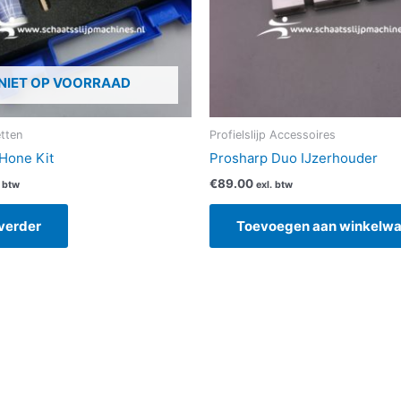
NIET OP VOORRAAD
tten
Profielslijp Accessoires
Hone Kit
Prosharp Duo IJzerhouder
€
89.00
. btw
exl. btw
verder
Toevoegen aan winkelw