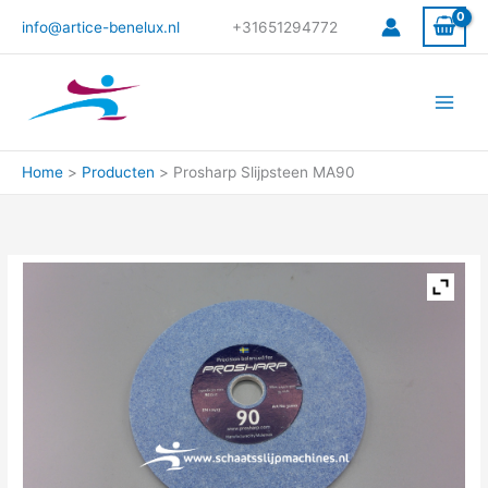
Ga
info@artice-benelux.nl
+31651294772
naar
de
inhoud
Home
Producten
Prosharp Slijpsteen MA90