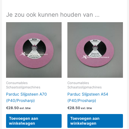
Je zou ook kunnen houden van …
Consumables
Consumables
Schaatsslijpmachines
Schaatsslijpmachines
Parduc Slijpsteen A70
Parduc Slijpsteen A54
(P40/Prosharp)
(P40/Prosharp)
€
28.50
€
28.50
exl. btw
exl. btw
Toevoegen aan
Toevoegen aan
winkelwagen
winkelwagen