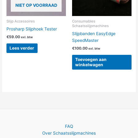
NIET OP VOORRAAD
Slijp Accessoires
Consumables
Schaatsslijpmachines
Prosharp Slijphoek Tester
Slijpbanden EasyEdge
€
59.00
exl. btw
SpeedMaster
Lees verder
€
100.00
exl. btw
Toevoegen aan
winkelwagen
FAQ
Over Schaatsslijpmachines