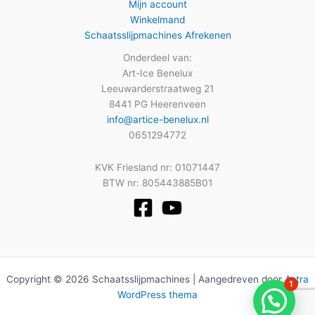
Mijn account
Winkelmand
Schaatsslijpmachines Afrekenen
Onderdeel van:
Art-Ice Benelux
Leeuwarderstraatweg 21
8441 PG Heerenveen
info@artice-benelux.nl
0651294772
KVK Friesland nr: 01071447
BTW nr: 805443885B01
Copyright © 2026 Schaatsslijpmachines | Aangedreven door
Astra
1
WordPress thema