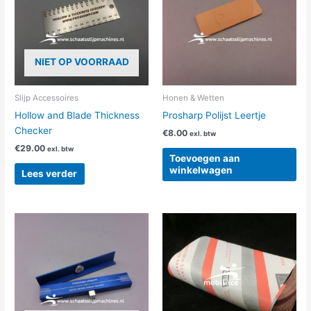
NIET OP VOORRAAD
Slijp Accessoires
Honen & Wetten
Hollow and Blade Thickness
Prosharp Polijst Leertje
Checker
€
8.00
exl. btw
€
29.00
exl. btw
Toevoegen aan
winkelwagen
Lees verder