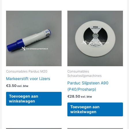
Consumables Parduc M20
Consumables
Schaatsslijpmachines
Markeerstift voor IJzers
Parduc Slijpsteen A90
€
3.50
exl. btw
(P40/Prosharp)
Toevoegen aan
€
28.50
exl. btw
winkelwagen
Toevoegen aan
winkelwagen