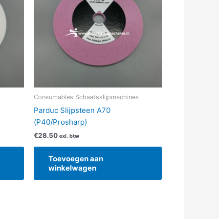
s
Consumables Schaatsslijpmachines
Parduc Slijpsteen A70
(P40/Prosharp)
€
28.50
exl. btw
Toevoegen aan
winkelwagen