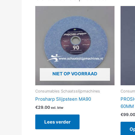
NIET OP VOORRAAD
Consumables Schaatsslijpmachines
Consuma
Prosharp Slijpsteen MA90
PROSH
60MM
€
29.00
exl. btw
€
99.0
Lees verder
Op