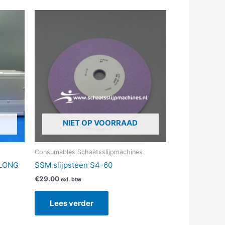
NIET OP VOORRAAD
Consumables Schaatsslijpmachines
LONG
SSM slijpsteen S4-60
€
29.00
exl. btw
Lees verder