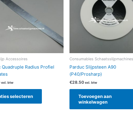
variaties.
Deze
optie
kan
gekozen
worden
op
de
lijp Accessoires
Consumables Schaatsslijpmachine
productpagina
 Quadruple Radius Profiel
Parduc Slijpsteen A90
ates
(P40/Prosharp)
0
€
28.50
exl. btw
exl. btw
ties selecteren
Toevoegen aan
winkelwagen