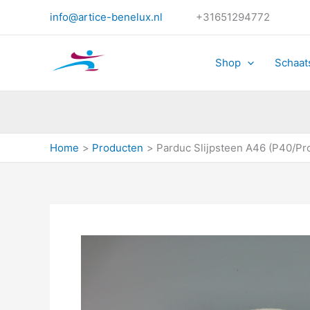
Ga
info@artice-benelux.nl
+31651294772
naar
de
inhoud
Shop
Schaat
Home
Producten
Parduc Slijpsteen A46 (P40/Pr