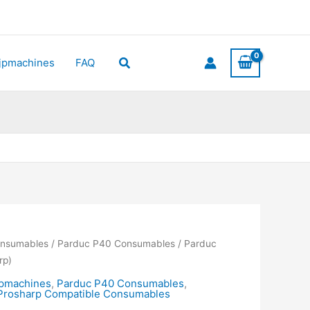
Zoeken
ijpmachines
FAQ
onsumables
/
Parduc P40 Consumables
/ Parduc
rp)
jpmachines
,
Parduc P40 Consumables
,
Prosharp Compatible Consumables