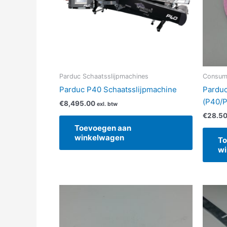
Parduc Schaatsslijpmachines
Consuma
Parduc P40 Schaatsslijpmachine
Parduc
(P40/P
€
8,495.00
exl. btw
€
28.5
Toevoegen aan
winkelwagen
To
wi