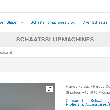
sen Slijpen
Schaatslijpmachines Blog
Over Schaatssl
SCHAATSSLIJPMACHINES
osharp)
Parduc
Home
/
Parduc
/
Parduc C
Slijpsteen
Slijpsteen A46 (P40/Prosha
A46
Consumables Schaatssli
(P40/Prosharp)
Profielslijp Accessoires
,
aantal