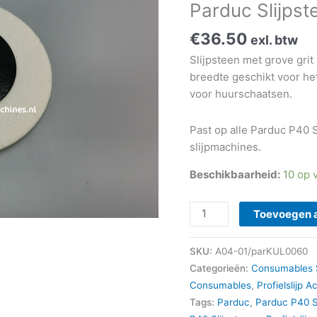
Parduc Slijps
€
36.50
exl. btw
Slijpsteen met grove grit 
breedte geschikt voor het
voor huurschaatsen.
Past op alle Parduc P40
slijpmachines.
Beschikbaarheid:
10 op 
Toevoegen 
SKU:
A04-01/parKUL0060
Categorieën:
Consumables 
Consumables
,
Profielslijp 
Tags:
Parduc
,
Parduc P40 S