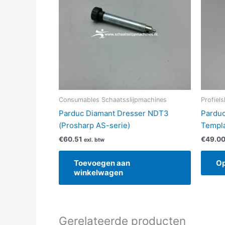
Consumables Schaatsslijpmachines
Profiels
Parduc Diamant Dresser NDT3
Parduc
(Prosharp AS-serie)
Templ
€
60.51
€
49.0
exl. btw
Toevoegen aan
Op
winkelwagen
Gerelateerde producten