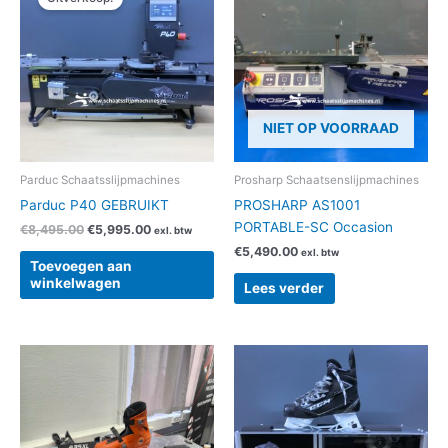
was:
is:
€8,495.00.
€5,995.00.
NIET OP VOORRAAD
Parduc Schaatsslijpmachines
Prosharp Schaatsenslijpmachines
Parduc P40 GEBRUIKT
PROSHARP AS1001
PORTABLE-SC Occasion
€
8,495.00
€
5,995.00
exl. btw
€
5,490.00
exl. btw
Toevoegen aan
winkelwagen
Lees verder