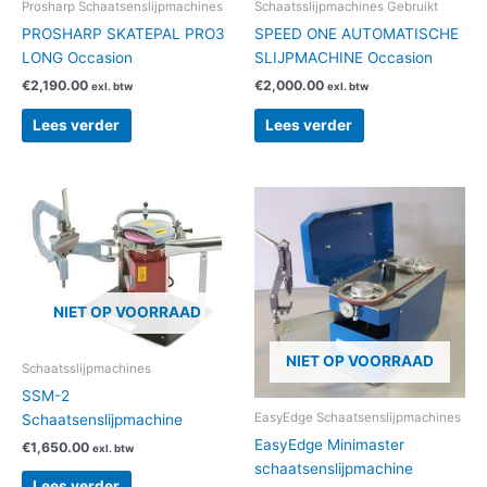
Prosharp Schaatsenslijpmachines
Schaatsslijpmachines Gebruikt
PROSHARP SKATEPAL PRO3
SPEED ONE AUTOMATISCHE
LONG Occasion
SLIJPMACHINE Occasion
€
2,190.00
€
2,000.00
exl. btw
exl. btw
Lees verder
Lees verder
NIET OP VOORRAAD
NIET OP VOORRAAD
Schaatsslijpmachines
SSM-2
EasyEdge Schaatsenslijpmachines
Schaatsenslijpmachine
EasyEdge Minimaster
€
1,650.00
exl. btw
schaatsenslijpmachine
Lees verder