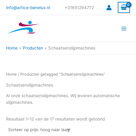
Gesorteerd
Ga
op
info@artice-benelux.nl
+31651294772
prijs:
naar
hoog
de
naar
laag
inhoud
Home
Producten
Schaatsenslijpmachines
Home
/ Producten getagged “Schaatsenslijpmachines”
Schaatsenslijpmachines
Al onze schaatsenslijpmachines. Wij leveren automatische
slijpmachines.
Resultaat 1–12 van de 17 resultaten wordt getoond