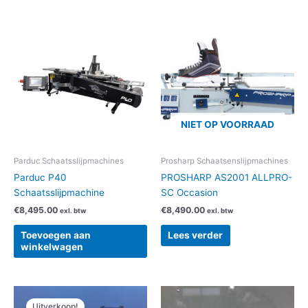
NIET OP VOORRAAD
Parduc Schaatsslijpmachines
Prosharp Schaatsenslijpmachines
Parduc P40
PROSHARP AS2001 ALLPRO-
Schaatsslijpmachine
SC Occasion
€
8,495.00
€
8,490.00
exl. btw
exl. btw
Toevoegen aan
Lees verder
winkelwagen
Oorspronkelijke
Huidige
prijs
prijs
Uitverkoop!