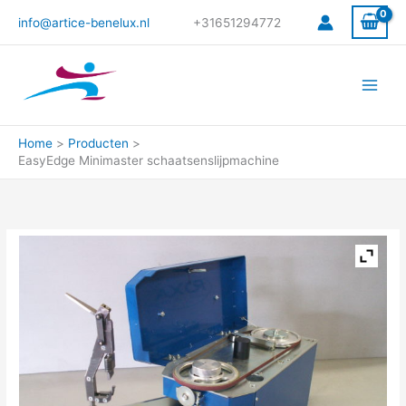
Ga
info@artice-benelux.nl
+31651294772
naar
de
inhoud
Home
Producten
EasyEdge Minimaster schaatsenslijpmachine