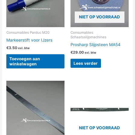
NIET OP VOORRAAD
Consumables Parduc M20
Consumables
Schaatsslijpmachines
Markeerstift voor IJzers
Prosharp Slijpsteen MA54
€
3.50
exl. btw
€
29.00
exl. btw
Toevoegen aan
Lees verder
winkelwagen
Dit
Dit
product
product
heeft
heeft
meerdere
meerdere
variaties.
variaties.
Deze
Deze
optie
optie
NIET OP VOORRAAD
kan
kan