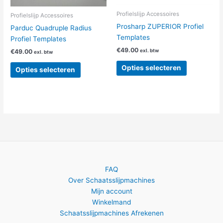
gekozen
gekozen
worden
worden
Profielslijp Accessoires
Profielslijp Accessoires
op
op
Prosharp ZUPERIOR Profiel
Parduc Quadruple Radius
de
de
Templates
Profiel Templates
productpagina
productpag
€
49.00
exl. btw
€
49.00
exl. btw
Opties selecteren
Opties selecteren
FAQ
Over Schaatsslijpmachines
Mijn account
Winkelmand
Schaatsslijpmachines Afrekenen