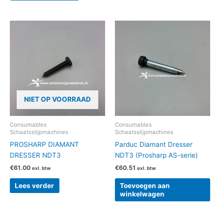
NIET OP VOORRAAD
Consumables
Consumables
Schaatsslijpmachines
Schaatsslijpmachines
PROSHARP DIAMANT
Parduc Diamant Dresser
DRESSER NDT3
NDT3 (Prosharp AS-serie)
€
61.00
€
60.51
exl. btw
exl. btw
Lees verder
Toevoegen aan
winkelwagen