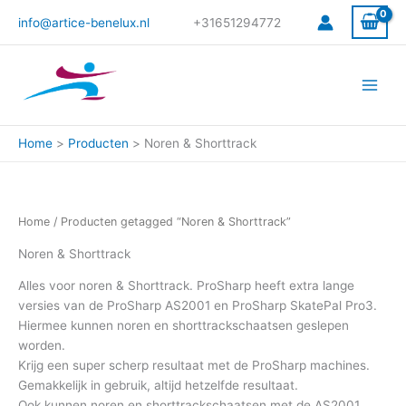
Gesorteerd
Ga
op
info@artice-benelux.nl
+31651294772
prijs:
naar
hoog
de
naar
laag
inhoud
Home
Producten
Noren & Shorttrack
Home
/ Producten getagged “Noren & Shorttrack”
Noren & Shorttrack
Alles voor noren & Shorttrack. ProSharp heeft extra lange
versies van de ProSharp AS2001 en ProSharp SkatePal Pro3.
Hiermee kunnen noren en shorttrackschaatsen geslepen
worden.
Krijg een super scherp resultaat met de ProSharp machines.
Gemakkelijk in gebruik, altijd hetzelfde resultaat.
Ook kunnen noren en shorttrackschaatsen met de AS2001