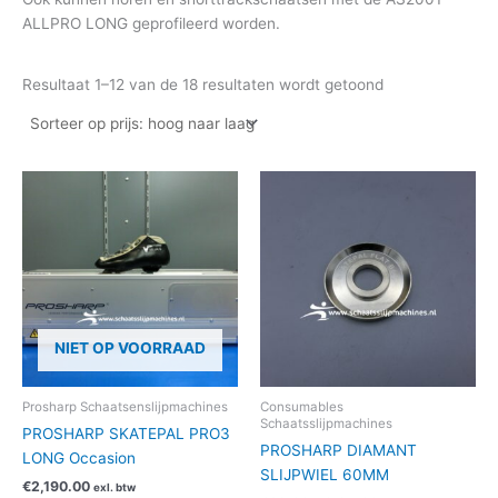
ALLPRO LONG geprofileerd worden.
Resultaat 1–12 van de 18 resultaten wordt getoond
Prijsklasse:
Dit
€99.00
product
tot
heeft
€124.00
meerdere
variaties.
Deze
optie
NIET OP VOORRAAD
kan
gekozen
worden
Prosharp Schaatsenslijpmachines
Consumables
Schaatsslijpmachines
op
PROSHARP SKATEPAL PRO3
PROSHARP DIAMANT
de
LONG Occasion
SLIJPWIEL 60MM
productpag
€
2,190.00
exl. btw