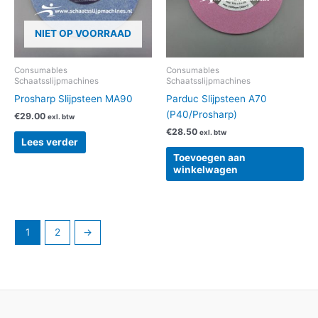
NIET OP VOORRAAD
Consumables
Consumables
Schaatsslijpmachines
Schaatsslijpmachines
Prosharp Slijpsteen MA90
Parduc Slijpsteen A70
(P40/Prosharp)
€
29.00
exl. btw
€
28.50
exl. btw
Lees verder
Toevoegen aan
winkelwagen
1
2
→