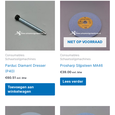
NIET OP VOORRAAD
Consumables
Consumables
Schaatsslijpmachines
Schaatsslijpmachines
Parduc Diamant Dresser
Prosharp Slijpsteen MA46
(P40)
€
39.00
exl. btw
€
60.51
exl. btw
Lees verder
Toevoegen aan
winkelwagen