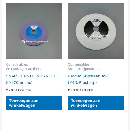
Consumables
Consumables
Schaatsslijpmachines
Schaatsslijpmachines
SSM SLIJPSTEEN TYROLIT
Parduc Slijpsteen A90
80 (20mm as)
(P40/Prosharp)
€
29.00
€
28.50
exl. btw
exl. btw
Toevoegen aan
Toevoegen aan
winkelwagen
winkelwagen