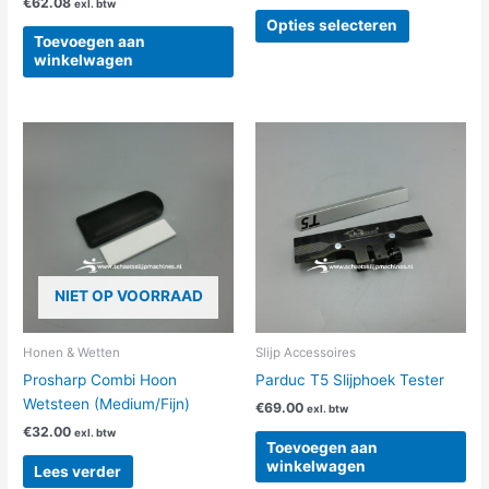
€
62.08
exl. btw
Opties selecteren
Toevoegen aan
winkelwagen
NIET OP VOORRAAD
Honen & Wetten
Slijp Accessoires
Prosharp Combi Hoon
Parduc T5 Slijphoek Tester
Wetsteen (Medium/Fijn)
€
69.00
exl. btw
€
32.00
exl. btw
Toevoegen aan
winkelwagen
Lees verder