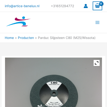
Ga
info@artice-benelux.nl
+31651294772
naar
de
inhoud
Home
Producten
Parduc Slijpsteen C80 (M25/Wissota)
Parduc
Slijpsteen
C80
(M25/Wissota)
aantal