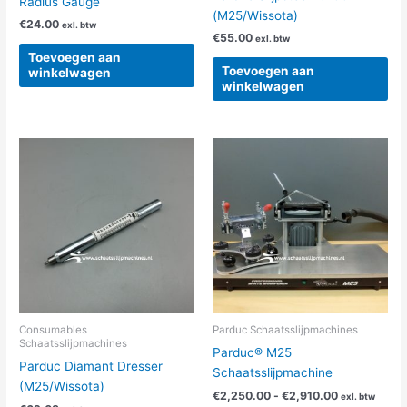
Radius Gauge
(M25/Wissota)
€
24.00
exl. btw
€
55.00
exl. btw
Toevoegen aan
Toevoegen aan
winkelwagen
winkelwagen
Prijsklasse:
Dit
€2,250.00
product
tot
heeft
€2,910.00
meerdere
variaties.
Deze
optie
kan
gekozen
worden
Consumables
Parduc Schaatsslijpmachines
Schaatsslijpmachines
op
Parduc® M25
Parduc Diamant Dresser
de
Schaatsslijpmachine
(M25/Wissota)
productpag
€
2,250.00
-
€
2,910.00
exl. btw