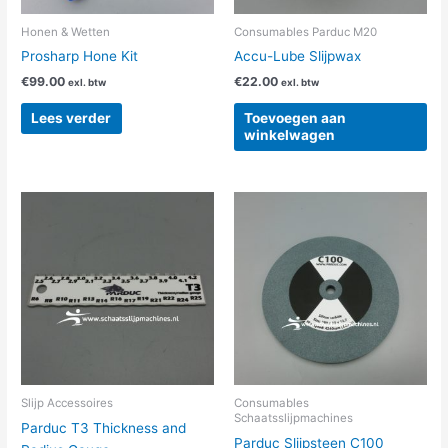
Honen & Wetten
Consumables Parduc M20
Prosharp Hone Kit
Accu-Lube Slijpwax
€
99.00
€
22.00
exl. btw
exl. btw
Lees verder
Toevoegen aan
winkelwagen
Slijp Accessoires
Consumables
Schaatsslijpmachines
Parduc T3 Thickness and
Parduc Slijpsteen C100