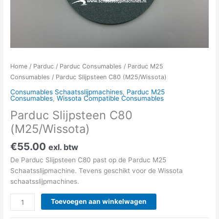
Home
/
Parduc
/
Parduc Consumables
/
Parduc M25
Consumables
/ Parduc Slijpsteen C80 (M25/Wissota)
Consumables Schaatsslijpmachines
,
Parduc M25
Consumables
,
Wissota Compatible Consumables
Parduc Slijpsteen C80
(M25/Wissota)
€
55.00
exl. btw
De Parduc Slijpsteen C80 past op de Parduc M25
Schaatsslijpmachine. Tevens geschikt voor de Wissota
schaatsslijpmachines.
Toevoegen aan winkelwagen