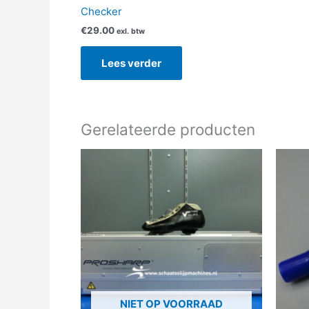
Checker
€
29.00
exl. btw
Lees verder
Gerelateerde producten
NIET OP VOORRAAD