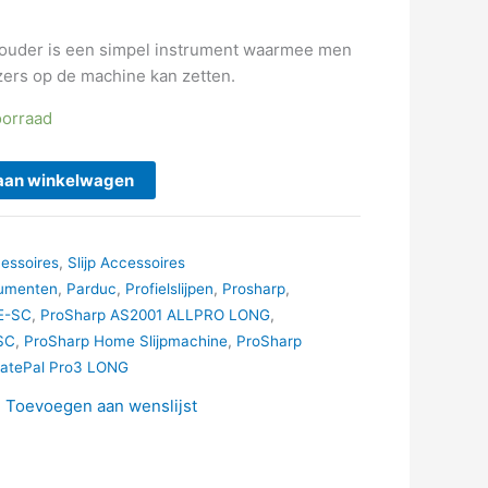
ouder is een simpel instrument waarmee men
zers op de machine kan zetten.
oorraad
aan winkelwagen
cessoires
,
Slijp Accessoires
rumenten
,
Parduc
,
Profielslijpen
,
Prosharp
,
E-SC
,
ProSharp AS2001 ALLPRO LONG
,
SC
,
ProSharp Home Slijpmachine
,
ProSharp
katePal Pro3 LONG
Toevoegen aan wenslijst