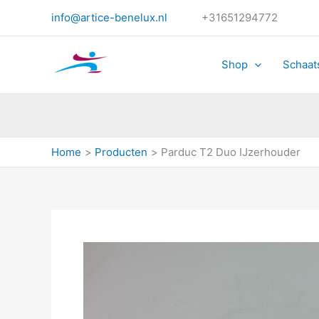
Ga
info@artice-benelux.nl
+31651294772
naar
de
inhoud
Shop
Schaat
Home
Producten
Parduc T2 Duo IJzerhouder