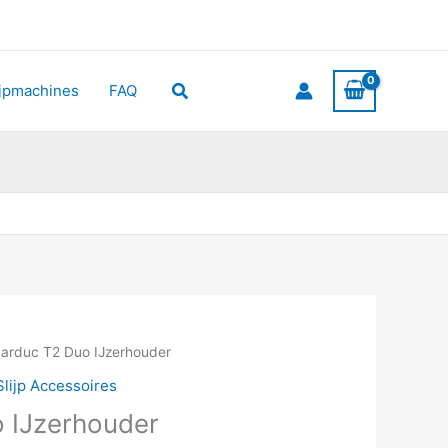
Zoeken
ijpmachines
FAQ
Parduc T2 Duo IJzerhouder
Slijp Accessoires
 IJzerhouder