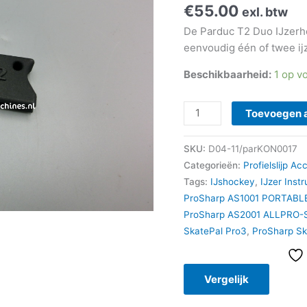
€
55.00
exl. btw
De Parduc T2 Duo IJzerh
eenvoudig één of twee ij
Beschikbaarheid:
1 op v
Toevoegen 
SKU:
D04-11/parKON0017
Categorieën:
Profielslijp Ac
Tags:
IJshockey
,
IJzer Inst
ProSharp AS1001 PORTABL
ProSharp AS2001 ALLPRO-
SkatePal Pro3
,
ProSharp S
Vergelijk