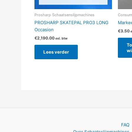
Prosharp Schaatsenslijpmachines
Consum
PROSHARP SKATEPAL PRO3 LONG
Markee
Occasion
€
3.50
e
€
2,190.00
exl. btw
To
wi
Lees verder
FAQ
Over Schaatsslijpmachines