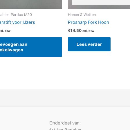
ables Parduc M20
Honen & Wetten
rstift voor IJzers
Prosharp Fork Hoon
€
14.50
xl. btw
exl. btw
evoegen aan
Lees verder
nkelwagen
Onderdeel van:
Art-Ice Benelux