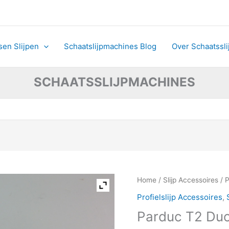
sen Slijpen
Schaatslijpmachines Blog
Over Schaatssl
SCHAATSSLIJPMACHINES
Parduc
Home
/
Slijp Accessoires
/ 
T2
Profielslijp Accessoires
,
Duo
Parduc T2 Duo
IJzerhouder
aantal