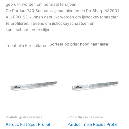
gebruikt worden om normaal te slijpen.
De Parduc P40 Schaatsslijpmachine en de ProSharp AS2001
ALLPRO-SC kunnen gebruikt worden om ijshockeyschaatsen
te profileren. Tevens om ijshockeyschaatsen en
kunstschaatsen te slijpen.
Toont alle 6 resultaten
Dit
Dit
product
product
heeft
heeft
meerdere
meerdere
variaties.
variaties.
Deze
Deze
optie
optie
kan
kan
gekozen
gekozen
worden
worden
Profielslijp Accessoires
Profielslijp Accessoires
op
op
Parduc Flat Spot Profiel
Parduc Triple Radius Profiel
de
de