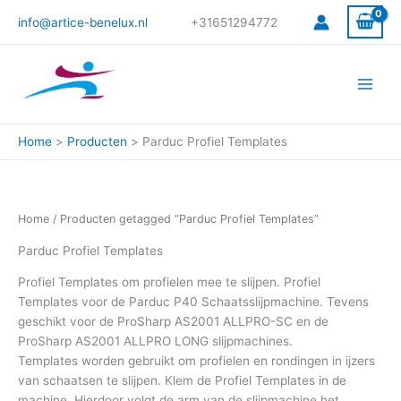
Gesorteerd
Ga
op
info@artice-benelux.nl
+31651294772
prijs:
naar
hoog
de
naar
laag
inhoud
Home
Producten
Parduc Profiel Templates
Home
/ Producten getagged “Parduc Profiel Templates”
Parduc Profiel Templates
Profiel Templates om profielen mee te slijpen. Profiel
Templates voor de Parduc P40 Schaatsslijpmachine. Tevens
geschikt voor de ProSharp AS2001 ALLPRO-SC en de
ProSharp AS2001 ALLPRO LONG slijpmachines.
Templates worden gebruikt om profielen en rondingen in ijzers
van schaatsen te slijpen. Klem de Profiel Templates in de
machine. Hierdoor volgt de arm van de slijpmachine het