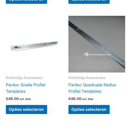
Dit
Dit
product
product
heeft
heeft
meerdere
meerdere
variaties.
variaties.
Deze
Deze
optie
optie
kan
kan
gekozen
gekozen
worden
worden
Profielslijp Accessoires
Profielslijp Accessoires
op
op
Parduc Goalie Profiel
Parduc Quadruple Radius
de
de
Templates
Profiel Templates
productpagina
productpag
€
49.00
€
49.00
exl. btw
exl. btw
Opties selecteren
Opties selecteren