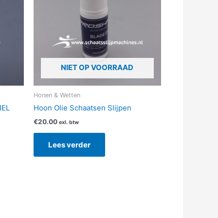
aties.
ze
ie
kozen
NIET OP VOORRAAD
rden
s
Honen & Wetten
ductpagina
IEL
Hoon Olie Schaatsen Slijpen
€
20.00
exl. btw
Lees verder