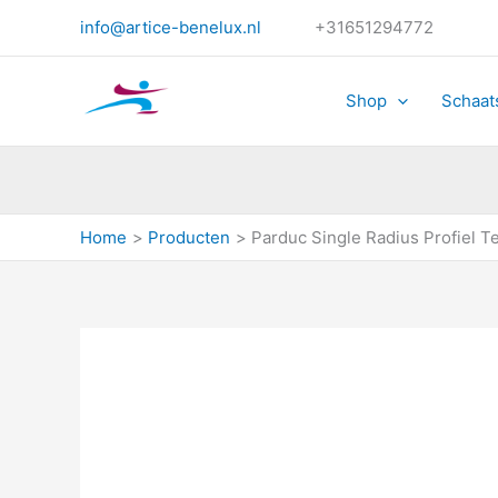
Ga
info@artice-benelux.nl
+31651294772
naar
de
inhoud
Shop
Schaat
Home
Producten
Parduc Single Radius Profiel T