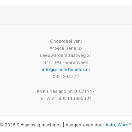
Onderdeel van:
Art-Ice Benelux
Leeuwarderstraatweg 21
8441 PG Heerenveen
info@artice-benelux.nl
0651294772
KVK Friesland nr: 01071447
BTW nr: 805443885B01
 © 2026 Schaatsslijpmachines | Aangedreven door
Astra WordP