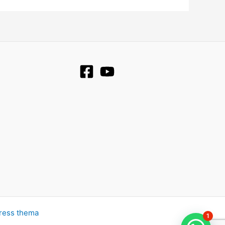
ress thema
1