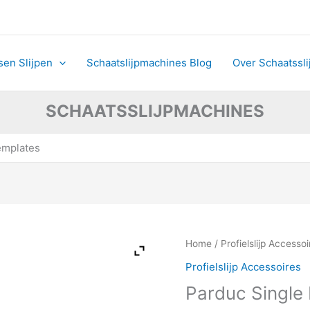
sen Slijpen
Schaatslijpmachines Blog
Over Schaatssl
SCHAATSSLIJPMACHINES
emplates
Parduc
Home
/
Profielslijp Accesso
Single
Profielslijp Accessoires
Radius
Parduc Single 
Profiel
Templates