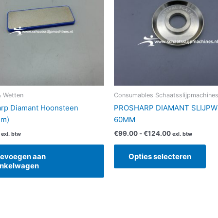
vari
De
opt
kan
ge
wo
op
de
 Wetten
Consumables Schaatsslijpmachine
pro
rp Diamant Hoonsteen
PROSHARP DIAMANT SLIJPW
um)
60MM
€
99.00
-
€
124.00
exl. btw
exl. btw
evoegen aan
Opties selecteren
nkelwagen