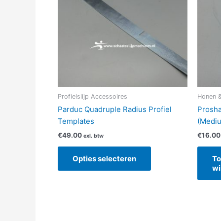
variaties.
Deze
optie
kan
gekozen
worden
op
de
Profielslijp Accessoires
Honen &
productpagina
Parduc Quadruple Radius Profiel
Prosha
Templates
(Medi
€
49.00
€
16.00
exl. btw
Opties selecteren
To
wi