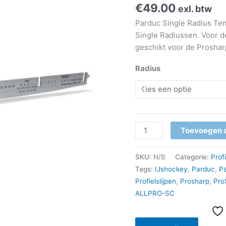
€
49.00
exl. btw
aantal
Parduc Single Radius Tem
Single Radiussen. Voor 
geschikt voor de Proshar
Radius
Toevoegen 
SKU:
N/B
Categorie:
Prof
Tags:
IJshockey
,
Parduc
,
Pa
Profielslijpen
,
Prosharp
,
Pro
ALLPRO-SC