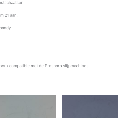
nstschaatsen.
/m 21 aan.
bandy.
voor / compatible met de Prosharp slijpmachines.
Prijsklasse:
Dit
€99.00
pro
tot
hee
€124.00
me