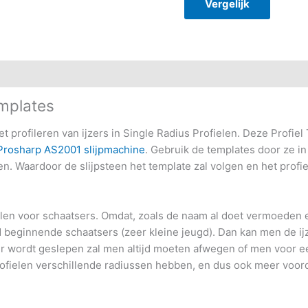
Vergelijk
emplates
t profileren van ijzers in Single Radius Profielen. Deze Profiel
Prosharp AS2001 slijpmachine
. Gebruik de templates door ze i
. Waardoor de slijpsteen het template zal volgen en het profiel i
ielen voor schaatsers. Omdat, zoals de naam al doet vermoeden e
 beginnende schaatsers (zeer kleine jeugd). Dan kan men de ijze
zer wordt geslepen zal men altijd moeten afwegen of men voor ee
 profielen verschillende radiussen hebben, en dus ook meer voo