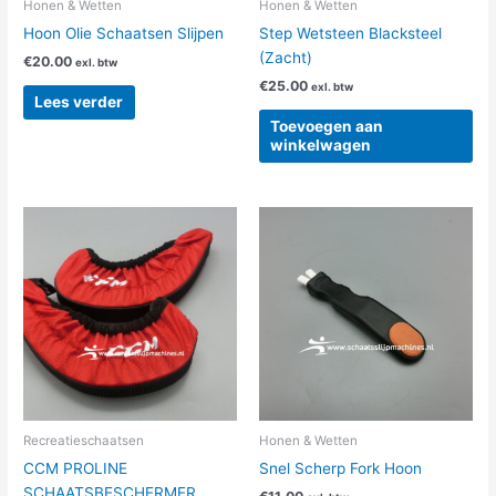
Honen & Wetten
Honen & Wetten
Hoon Olie Schaatsen Slijpen
Step Wetsteen Blacksteel
(Zacht)
€
20.00
exl. btw
€
25.00
exl. btw
Lees verder
Toevoegen aan
winkelwagen
Dit
product
heeft
meerdere
variaties.
Deze
optie
kan
gekozen
worden
Recreatieschaatsen
Honen & Wetten
op
CCM PROLINE
Snel Scherp Fork Hoon
de
SCHAATSBESCHERMER