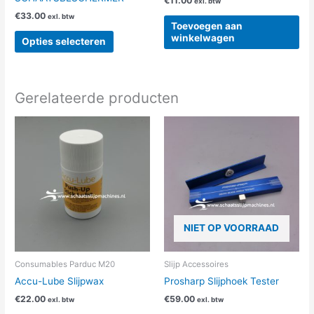
€
11.00
exl. btw
productpagina
€
33.00
exl. btw
Toevoegen aan
winkelwagen
Opties selecteren
Gerelateerde producten
NIET OP VOORRAAD
Consumables Parduc M20
Slijp Accessoires
Accu-Lube Slijpwax
Prosharp Slijphoek Tester
€
22.00
€
59.00
exl. btw
exl. btw