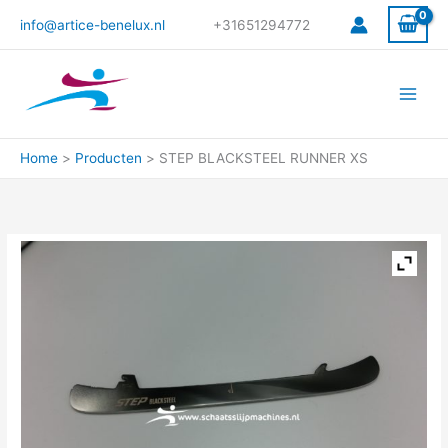
Ga
info@artice-benelux.nl
+31651294772
naar
de
inhoud
Home
Producten
STEP BLACKSTEEL RUNNER XS
STEP
BLACKSTEEL
RUNNER
XS
aantal