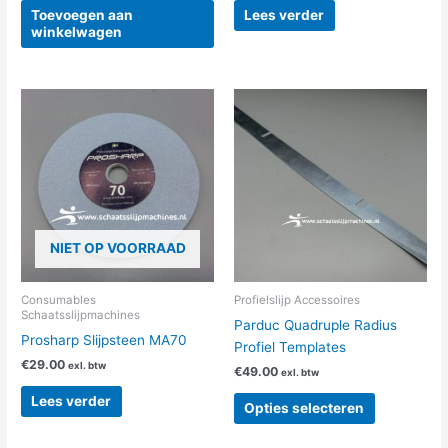
Toevoegen aan
Lees verder
winkelwagen
Dit
product
heeft
meerdere
variaties.
Deze
optie
NIET OP VOORRAAD
kan
gekozen
worden
Consumables
Profielslijp Accessoires
Schaatsslijpmachines
op
Parduc Quadruple Radius
Prosharp Slijpsteen MA70
de
Profiel Templates
productpag
€
29.00
exl. btw
€
49.00
exl. btw
Lees verder
Opties selecteren