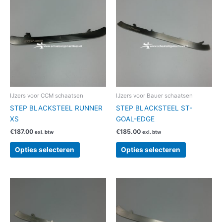
product
product
heeft
heeft
meerdere
meerdere
variaties.
variaties.
Deze
Deze
optie
optie
kan
kan
gekozen
gekozen
worden
worden
IJzers voor CCM schaatsen
IJzers voor Bauer schaatsen
op
op
STEP BLACKSTEEL RUNNER
STEP BLACKSTEEL ST-
de
de
XS
GOAL-EDGE
productpagina
productpag
€
187.00
€
185.00
exl. btw
exl. btw
Opties selecteren
Opties selecteren
Dit
Dit
product
product
heeft
heeft
meerdere
meerdere