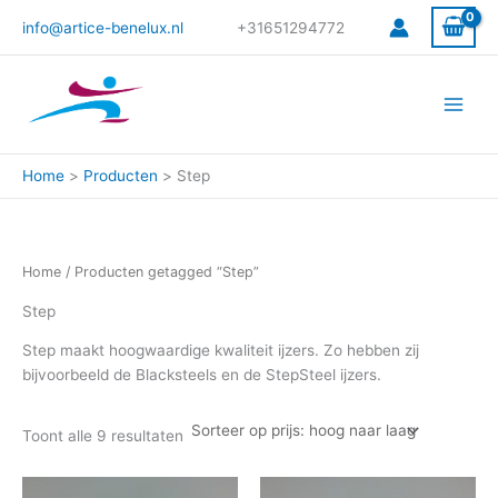
Gesorteerd
Ga
op
info@artice-benelux.nl
+31651294772
prijs:
naar
hoog
de
naar
laag
inhoud
Home
Producten
Step
Home
/ Producten getagged “Step”
Step
Step maakt hoogwaardige kwaliteit ijzers. Zo hebben zij
bijvoorbeeld de Blacksteels en de StepSteel ijzers.
Toont alle 9 resultaten
Dit
Dit