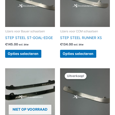
variaties.
variaties.
Deze
Deze
optie
optie
kan
kan
gekozen
gekozen
worden
worden
IJzers voor Bauer schaatsen
IJzers voor CCM schaatsen
op
op
STEP STEEL ST-GOAL-EDGE
STEP STEEL RUNNER XS
de
de
€
145.00
€
134.00
exl. btw
exl. btw
productpagina
productpag
Opties selecteren
Opties selecteren
Oorspronkelijke
Huidige
Dit
prijs
prijs
Uitverkoop!
product
was:
is:
heeft
€134.00.
€99.00.
meerdere
variaties.
Deze
optie
NIET OP VOORRAAD
kan