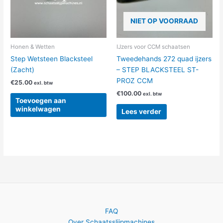
NIET OP VOORRAAD
Honen & Wetten
IJzers voor CCM schaatsen
Step Wetsteen Blacksteel
Tweedehands 272 quad ijzers
(Zacht)
– STEP BLACKSTEEL ST-
PROZ CCM
€
25.00
exl. btw
€
100.00
exl. btw
Toevoegen aan
winkelwagen
Lees verder
FAQ
Over Schaatsslijpmachines