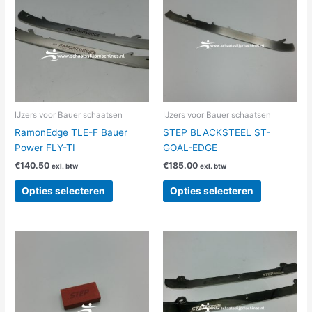
heeft
heeft
meerdere
meerdere
variaties.
variaties.
Deze
Deze
optie
optie
kan
kan
gekozen
gekozen
worden
worden
IJzers voor Bauer schaatsen
IJzers voor Bauer schaatsen
op
op
RamonEdge TLE-F Bauer
STEP BLACKSTEEL ST-
de
de
Power FLY-TI
GOAL-EDGE
productpagina
productpag
€
140.50
€
185.00
exl. btw
exl. btw
Opties selecteren
Opties selecteren