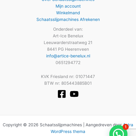
Mijn account
Winkelmand
Schaatsslijpmachines Afrekenen
Onderdeel van:
Art-Ice Benelux
Leeuwarderstraatweg 21
8441 PG Heerenveen
info@artice-benelux.nl
0651294772
KVK Friesland nr: 01071447
BTW nr: 805443885B01
Copyright © 2026 Schaatsslijpmachines | Aangedreven door
Astra
1
WordPress thema