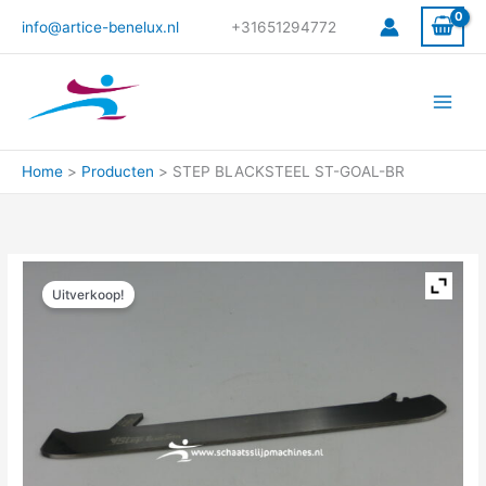
Ga
info@artice-benelux.nl
+31651294772
naar
de
inhoud
Home
Producten
STEP BLACKSTEEL ST-GOAL-BR
Oorspronkelijke
Huidige
STEP
prijs
prijs
Uitverkoop!
BLACKSTEEL
was:
is:
ST-
€185.00.
€80.00.
GOAL-
BR
aantal