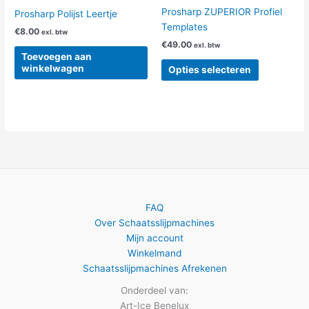
op
Prosharp ZUPERIOR Profiel
Prosharp Polijst Leertje
de
Templates
€
8.00
exl. btw
productpag
€
49.00
exl. btw
Toevoegen aan
winkelwagen
Opties selecteren
FAQ
Over Schaatsslijpmachines
Mijn account
Winkelmand
Schaatsslijpmachines Afrekenen
Onderdeel van:
Art-Ice Benelux