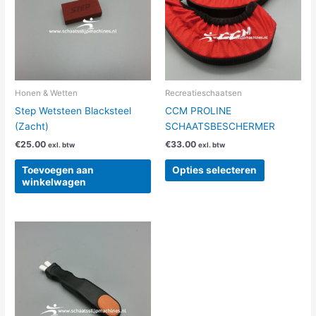
variaties.
Deze
optie
kan
gekozen
worden
Honen & Wetten
Recreatieschaatsen
op
Step Wetsteen Blacksteel
CCM PROLINE
de
(Zacht)
SCHAATSBESCHERMER
productpag
€
25.00
€
33.00
exl. btw
exl. btw
Toevoegen aan
Opties selecteren
winkelwagen