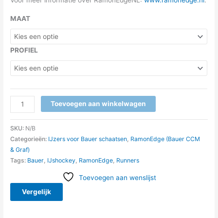
Voor meer informatie over RamonEdgeNL:
www.ramonedge.nl
.
MAAT
PROFIEL
Toevoegen aan winkelwagen
SKU:
N/B
Categorieën:
IJzers voor Bauer schaatsen
,
RamonEdge (Bauer CCM
& Graf)
Tags:
Bauer
,
IJshockey
,
RamonEdge
,
Runners
Toevoegen aan wenslijst
Vergelijk