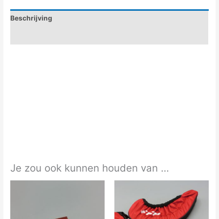
Beschrijving
Aanvullende informatie
Je zou ook kunnen houden van …
Dit
product
heeft
meerdere