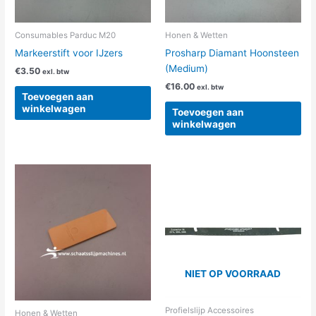
Consumables Parduc M20
Honen & Wetten
Markeerstift voor IJzers
Prosharp Diamant Hoonsteen
(Medium)
€
3.50
exl. btw
€
16.00
exl. btw
Toevoegen aan
winkelwagen
Toevoegen aan
winkelwagen
Dit
product
heeft
meerdere
variaties.
Deze
optie
NIET OP VOORRAAD
kan
gekozen
worden
Profielslijp Accessoires
Honen & Wetten