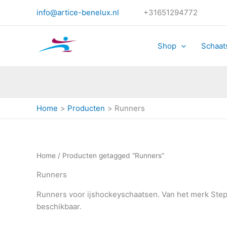
Ge
Ga
op
info@artice-benelux.nl
+31651294772
naar
pri
ho
de
na
la
inhoud
Shop
Schaat
Home
Producten
Runners
Home
/ Producten getagged “Runners”
Runners
Runners voor ijshockeyschaatsen. Van het merk Step.
beschikbaar.