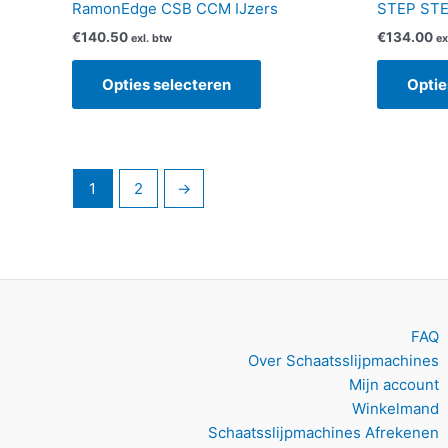
RamonEdge CSB CCM IJzers
STEP ST
€
140.50
€
134.00
exl. btw
ex
Opties selecteren
Optie
1
2
→
FAQ
Over Schaatsslijpmachines
Mijn account
Winkelmand
Schaatsslijpmachines Afrekenen