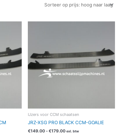
Prijsklasse:
Dit
€149.00
duct
product
tot
ft
heeft
€179.00
erdere
meerdere
aties.
variaties.
ze
Deze
ie
optie
kan
kozen
gekozen
rden
worden
op
de
ductpagina
productpagina
IJzers voor CCM schaatsen
CCM
JRZ-XSG PRO BLACK CCM-GOALIE
€
149.00
-
€
179.00
exl. btw