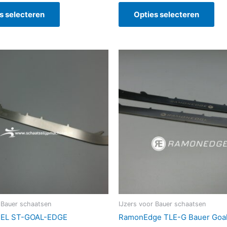
s selecteren
Opties selecteren
Dit
Dit
product
pro
heeft
hee
meerdere
me
variaties.
vari
Deze
De
optie
opt
kan
kan
gekozen
ge
worden
wo
op
op
de
de
productpagina
pro
 Bauer schaatsen
IJzers voor Bauer schaatsen
EL ST-GOAL-EDGE
RamonEdge TLE-G Bauer Goal