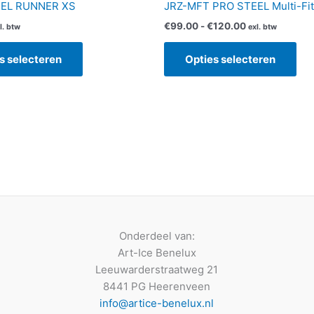
EEL RUNNER XS
JRZ-MFT PRO STEEL Multi-Fit
€
99.00
-
€
120.00
l. btw
exl. btw
s selecteren
Opties selecteren
Onderdeel van:
Art-Ice Benelux
Leeuwarderstraatweg 21
8441 PG Heerenveen
info@artice-benelux.nl