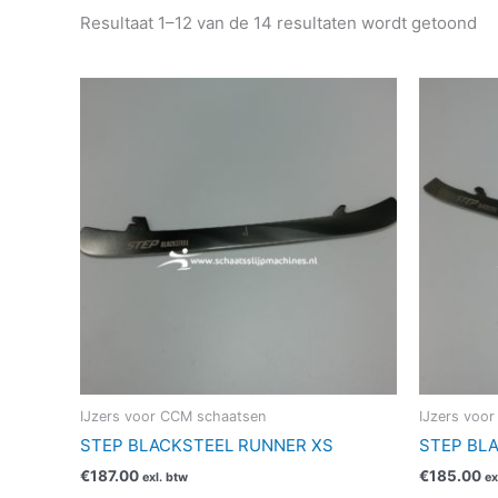
Resultaat 1–12 van de 14 resultaten wordt getoond
Dit
product
heeft
meerdere
variaties.
Deze
optie
kan
gekozen
worden
op
de
productpagina
IJzers voor CCM schaatsen
IJzers voor
STEP BLACKSTEEL RUNNER XS
STEP BL
€
187.00
€
185.00
exl. btw
ex