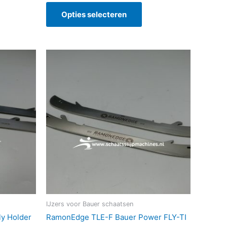
Opties selecteren
Dit
duct
product
ft
heeft
erdere
meerdere
aties.
variaties.
ze
Deze
ie
optie
kan
kozen
gekozen
rden
worden
op
de
ductpagina
productpagina
IJzers voor Bauer schaatsen
y Holder
RamonEdge TLE-F Bauer Power FLY-TI