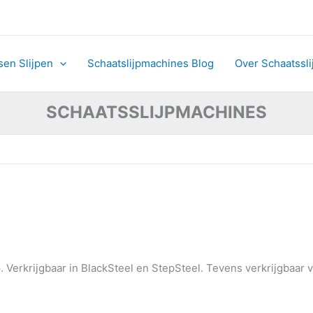
sorteerd
js:
og
ar
ag
sen Slijpen
Schaatslijpmachines Blog
Over Schaatssl
SCHAATSSLIJPMACHINES
 Verkrijgbaar in BlackSteel en StepSteel. Tevens verkrijgbaar 