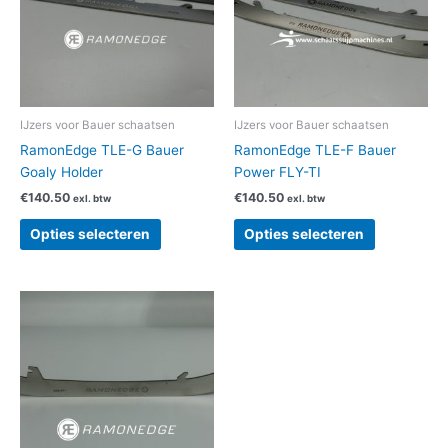
variaties.
variaties.
Deze
Deze
optie
optie
kan
kan
gekozen
gekozen
worden
worden
IJzers voor Bauer schaatsen
IJzers voor Bauer schaatsen
op
op
RamonEdge TLE-G Bauer
RamonEdge TLE-F Bauer
de
de
Goaly Holder
Power FLY-TI
productpagina
productpag
€
140.50
€
140.50
exl. btw
exl. btw
Opties selecteren
Opties selecteren
Dit
product
heeft
meerdere
variaties.
Deze
optie