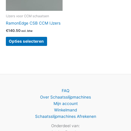
kan
gekozen
worden
IJzers voor CCM schaatsen
op
RamonEdge CSB CCM IJzers
de
€
140.50
exl. btw
productpagina
Opties selecteren
FAQ
Over Schaatsslijpmachines
Mijn account
Winkelmand
Schaatsslijpmachines Afrekenen
Onderdeel van: