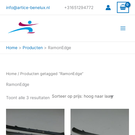
Gesorteerd
Ga
op
info@artice-benelux.nl
+31651294772
prijs:
naar
hoog
de
naar
laag
inhoud
Home
Producten
RamonEdge
Home
/ Producten getagged “RamonEdge”
RamonEdge
Toont alle 3 resultaten
Dit
Dit
product
product
heeft
heeft
meerdere
meerdere