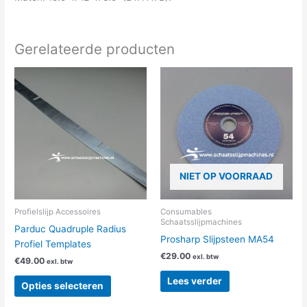
Gerelateerde producten
Dit
product
heeft
meerdere
variaties.
Deze
optie
NIET OP VOORRAAD
kan
gekozen
worden
Profielslijp Accessoires
Consumables
Schaatsslijpmachines
op
Parduc Quadruple Radius
Prosharp Slijpsteen MA54
de
Profiel Templates
productpagina
€
29.00
exl. btw
€
49.00
exl. btw
Lees verder
Opties selecteren