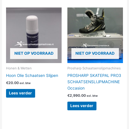
NIET OP VOORRAAD
NIET OP VOORRAAD
Honen & Wetten
Prosharp Schaatsenslijpmachines
Hoon Olie Schaatsen Slijpen
PROSHARP SKATEPAL PRO3
SCHAATSENSLIJPMACHINE
€
20.00
exl. btw
Occasion
Lees verder
€
2,990.00
exl. btw
Lees verder