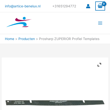
Ga
info@artice-benelux.nl
+31651294772
naar
de
inhoud
Home
Producten
Prosharp ZUPERIOR Profiel Templates
Prosharp
ZUPERIOR
Profiel
Templates
aantal