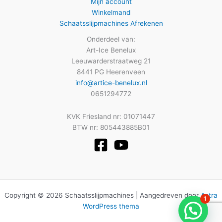
Mijn account
Winkelmand
Schaatsslijpmachines Afrekenen
Onderdeel van:
Art-Ice Benelux
Leeuwarderstraatweg 21
8441 PG Heerenveen
info@artice-benelux.nl
0651294772
KVK Friesland nr: 01071447
BTW nr: 805443885B01
Copyright © 2026 Schaatsslijpmachines | Aangedreven door
Astra
1
WordPress thema