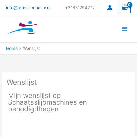
Ga
info@artice-benelux.nl
+31651294772
naar
de
inhoud
Home
Wenslijst
Wenslijst
Mijn wenslijst op
Schaatsslijpmachines en
benodigdheden