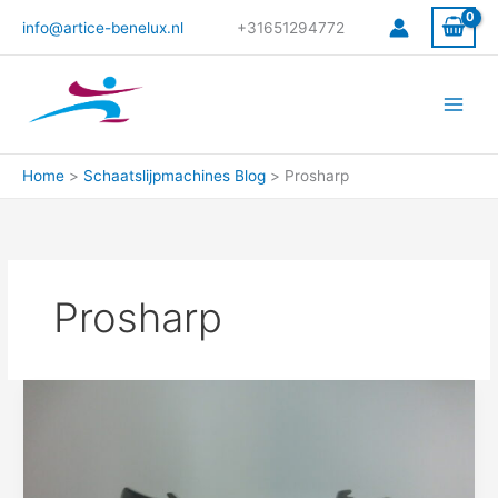
Ga
info@artice-benelux.nl
+31651294772
naar
de
inhoud
Home
Schaatslijpmachines Blog
Prosharp
Prosharp
Wat
is
een
profiel
voor