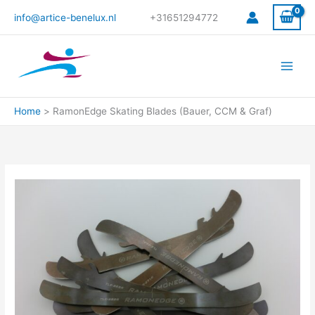
Ga
info@artice-benelux.nl
+31651294772
naar
de
inhoud
Home
RamonEdge Skating Blades (Bauer, CCM & Graf)