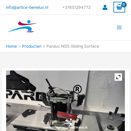
Ga
info@artice-benelux.nl
+31651294772
naar
de
inhoud
Home
Producten
Parduc M25 Gliding Surface
Parduc
M25
Gliding
Surface
aantal