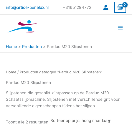
Gesorteerd
Ga
op
info@artice-benelux.nl
+31651294772
prijs:
naar
hoog
de
naar
laag
inhoud
Home
Producten
Parduc M20 Slijpstenen
Home
/ Producten getagged “Parduc M20 Slijpstenen”
Parduc M20 Slijpstenen
Slijpstenen die geschikt zijn/passen op de Parduc M20
Schaatsslijpmachine. Slijpstenen met verschillende grit voor
verschillende eigenschappen tijdens het slijpen.
Toont alle 2 resultaten