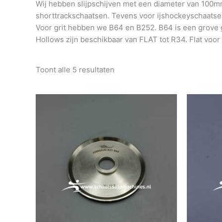
Wij hebben slijpschijven met een diameter van 100m
shorttrackschaatsen. Tevens voor ijshockeyschaats
Voor grit hebben we B64 en B252. B64 is een grove gr
Hollows zijn beschikbaar van FLAT tot R34. Flat voor
Toont alle 5 resultaten
Prijsklasse:
Dit
€99.00
product
tot
heeft
€124.00
meerdere
variaties.
Deze
optie
kan
gekozen
worden
op