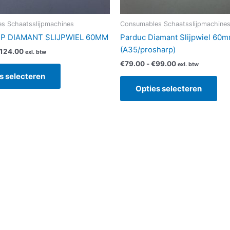
de
de
productpagina
pro
s Schaatsslijpmachines
Consumables Schaatsslijpmachine
P DIAMANT SLIJPWIEL 60MM
Parduc Diamant Slijpwiel 60
(A35/prosharp)
124.00
exl. btw
€
79.00
-
€
99.00
exl. btw
s selecteren
Opties selecteren