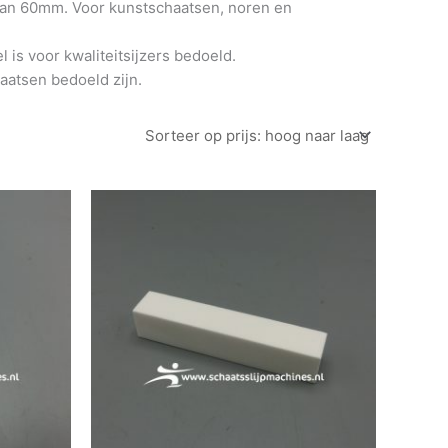
 van 60mm. Voor kunstschaatsen, noren en
 is voor kwaliteitsijzers bedoeld.
aatsen bedoeld zijn.
duct
ft
erdere
aties.
ze
ie
kozen
rden