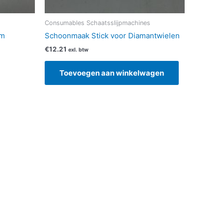
ductpagina
s
Consumables Schaatsslijpmachines
mm
Schoonmaak Stick voor Diamantwielen
€
12.21
exl. btw
Toevoegen aan winkelwagen