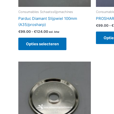
de
productpagina
Consumables Schaatsslijpmachines
Consumable
Parduc Diamant Slijpwiel 100mm
PROSHAR
(A35/prosharp)
€
99.00
-
€
€
99.00
-
€
124.00
exl. btw
Optie
Opties selecteren