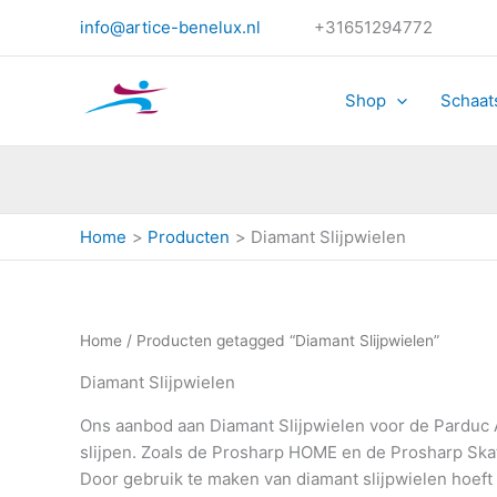
Gesorteerd
Ga
op
info@artice-benelux.nl
+31651294772
naar
prijs:
hoog
de
naar
laag
inhoud
Shop
Schaat
Home
Producten
Diamant Slijpwielen
Home
/ Producten getagged “Diamant Slijpwielen”
Diamant Slijpwielen
Ons aanbod aan Diamant Slijpwielen voor de Parduc 
slijpen. Zoals de Prosharp HOME en de Prosharp Ska
Door gebruik te maken van diamant slijpwielen hoeft m