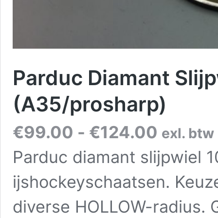
Parduc Diamant Slij
(A35/prosharp)
Prijsklasse:
€
99.00
-
€
124.00
exl. btw
€99.00
tot
Parduc diamant slijpwiel
€124.00
ijshockeyschaatsen. Keuze u
diverse HOLLOW-radius. 